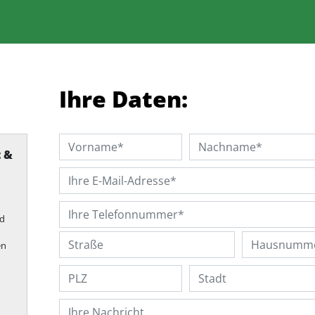
Ihre Daten:
t &
nd
en