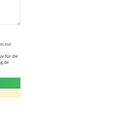
en zur
ie für die
ng.de