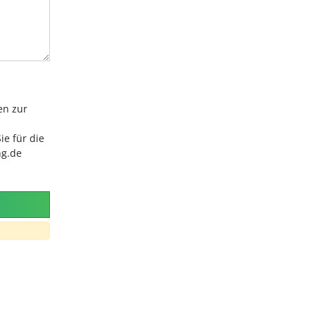
en zur
ie für die
ng.de