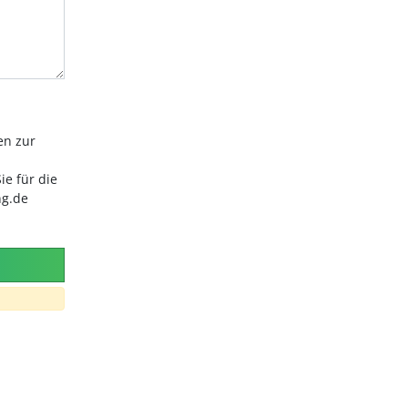
en zur
ie für die
ng.de