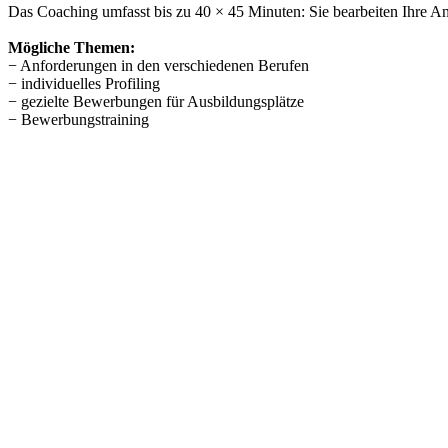
Das Coaching umfasst bis zu 40 × 45 Minuten: Sie bearbeiten Ihre Anl
Mögliche Themen:
− Anforderungen in den verschiedenen Berufen
− individuelles Profiling
− gezielte Bewerbungen für Ausbildungsplätze
− Bewerbungstraining
− Umgang mit beruflichen Problemsituationen
− Zeitmanagement
− Kontaktaufbau zu neuen Kolleginnen und Kollegen
− ungeschriebene Gesetze am Ausbildungsplatz
− Probezeittraining
− Berufswahl und Lebensplanung
Beginn & Termine
Den Beginn und die einzelnen Termine vereinbaren wir individuell mit
Förderung
Alle Angebote sind zertifiziert nach AZAV
(Akkreditierungs- und Zu
bzw. des Jobcenters ist möglich. Wir informieren Sie gerne über Fö
Gebühren
Im Falle einer Förderung über den Aktivierungs- und Vermittlungsgu
Zeitlicher Ablauf