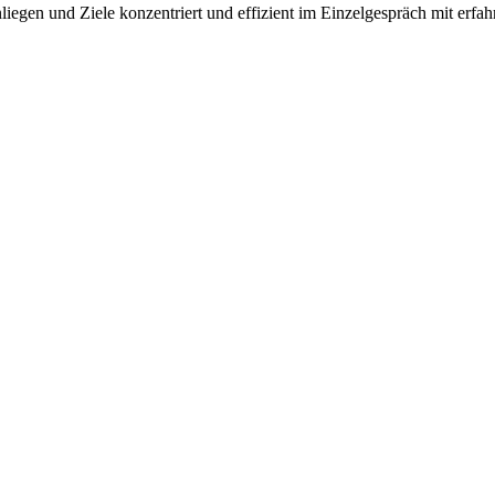
iegen und Ziele konzentriert und effizient im Einzelgespräch mit erfa
 Ihnen. Bitte sprechen Sie uns an!
lassungsverordnung Arbeitsförderung)
. Eine Förderung über den Aktivi
rdermöglichkeiten und Teilnahmebedingungen!
tschein übernehmen die Agentur für Arbeit bzw. das Jobcenter die Gebü