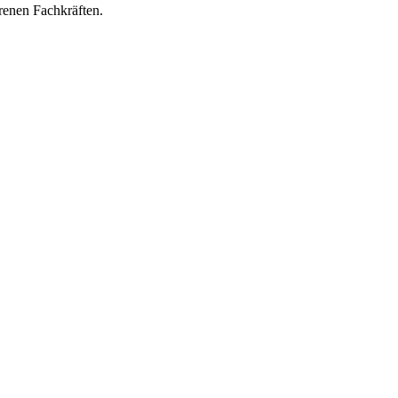
hrenen Fachkräften.
erungs- und Vermittlungsgutschein (AVGS) der Agentur für Arbeit
hren.