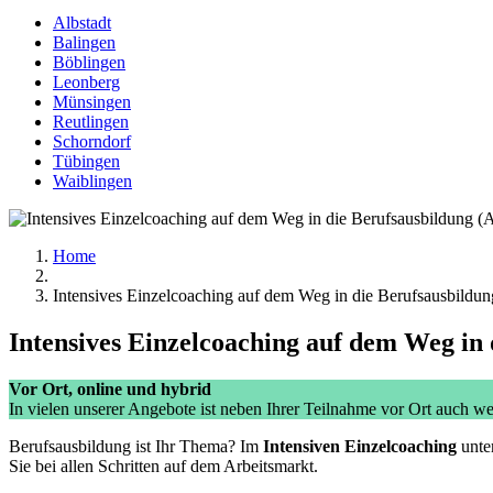
Albstadt
Balingen
Böblingen
Leonberg
Münsingen
Reutlingen
Schorndorf
Tübingen
Waiblingen
Home
Intensives Einzelcoaching auf dem Weg in die Berufsausbil
Intensives Einzelcoaching auf dem Weg i
Vor Ort, online und hybrid
In vielen unserer Angebote ist neben Ihrer Teilnahme vor Ort auch we
Berufsausbildung ist Ihr Thema? Im
Intensiven Einzelcoaching
unter
Sie bei allen Schritten auf dem Arbeitsmarkt.