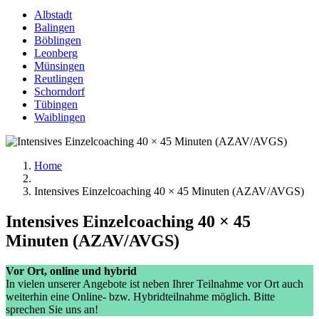
Albstadt
Balingen
Böblingen
Leonberg
Münsingen
Reutlingen
Schorndorf
Tübingen
Waiblingen
Home
Intensives Einzelcoaching 40 × 45 Minuten (AZAV/AVGS)
Intensives Einzelcoaching 40 × 45
Minuten (AZAV/AVGS)
Vor Ort, online und hybrid
In vielen unserer Angebote ist neben Ihrer Teilnahme vor Ort auch
weiterhin eine Online- bzw. Hybridteilnahme möglich. Bitte
sprechen Sie uns an!