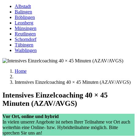
Albstadt
Balingen
Böblingen
Leonberg
Münsingen
Reutlingen
Schorndorf
Tübingen
Waiblingen
Home
Intensives Einzelcoaching 40 × 45 Minuten (AZAV/AVGS)
Intensives Einzelcoaching 40 × 45
Minuten (AZAV/AVGS)
Vor Ort, online und hybrid
In vielen unserer Angebote ist neben Ihrer Teilnahme vor Ort auch
weiterhin eine Online- bzw. Hybridteilnahme möglich. Bitte
sprechen Sie uns an!